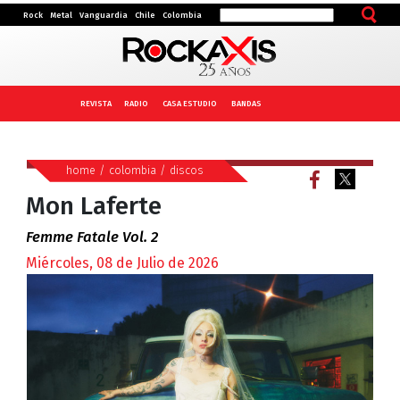
Rock
Metal
Vanguardia
Chile
Colombia
REVISTA
RADIO
CASA ESTUDIO
BANDAS
home
/
colombia
/
discos
Mon Laferte
Femme Fatale Vol. 2
Miércoles, 08 de Julio de 2026