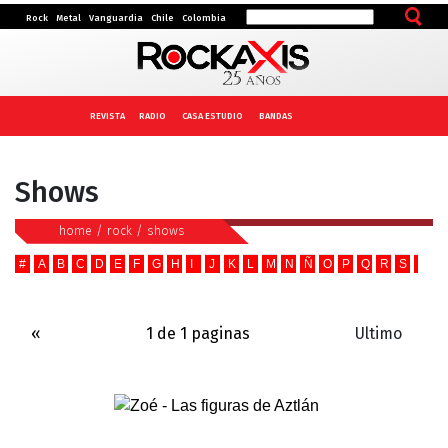
Rock
Metal
Vanguardia
Chile
Colombia
REVISTA
RADIO
CASA ESTUDIO
BANDAS
Shows
home
/
rock
/
shows
#
A
B
C
D
E
F
G
H
I
J
K
L
M
N
Ñ
O
P
Q
R
S
T
U
«
1 de 1 paginas
Ultimo