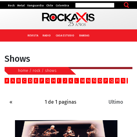
Rock
Metal
Vanguardia
Chile
Colombia
REVISTA
RADIO
CASA ESTUDIO
BANDAS
Shows
home
/
rock
/
shows
#
A
B
C
D
E
F
G
H
I
J
K
L
M
N
Ñ
O
P
Q
R
S
T
U
«
1 de 1 paginas
Ultimo