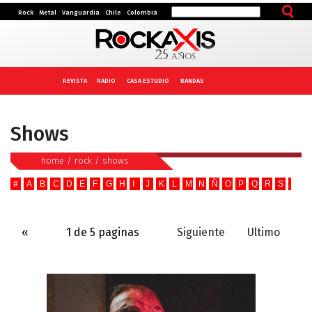
Rock
Metal
Vanguardia
Chile
Colombia
REVISTA
RADIO
CASA ESTUDIO
BANDAS
Shows
home
/
rock
/
shows
#
A
B
C
D
E
F
G
H
I
J
K
L
M
N
Ñ
O
P
Q
R
S
T
U
«
1 de 5 paginas
Siguiente
Ultimo