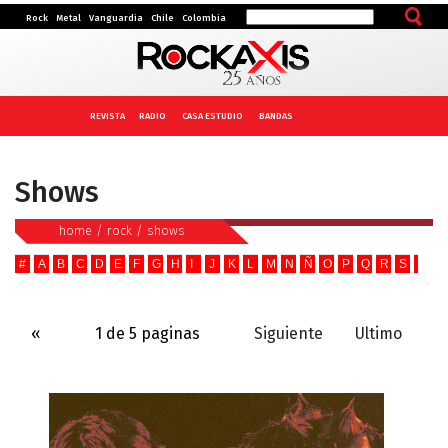
Rock
Metal
Vanguardia
Chile
Colombia
REVISTA
RADIO
CASA ESTUDIO
BANDAS
Shows
home
/
rock
/
shows
#
A
B
C
D
E
F
G
H
I
J
K
L
M
N
Ñ
O
P
Q
R
S
T
U
«
1 de 5 paginas
Siguiente
Ultimo