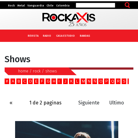
Rock
Metal
Vanguardia
Chile
Colombia
REVISTA
RADIO
CASA ESTUDIO
BANDAS
Shows
home
/
rock
/
shows
#
A
B
C
D
E
F
G
H
I
J
K
L
M
N
Ñ
O
P
Q
R
S
T
U
«
1 de 2 paginas
Siguiente
Ultimo