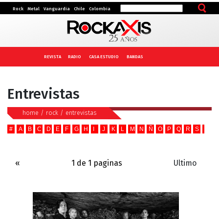
Rock
Metal
Vanguardia
Chile
Colombia
REVISTA
RADIO
CASA ESTUDIO
BANDAS
Entrevistas
home
/
rock
/
entrevistas
#
A
B
C
D
E
F
G
H
I
J
K
L
M
N
Ñ
O
P
Q
R
S
T
U
«
1 de 1 paginas
Ultimo