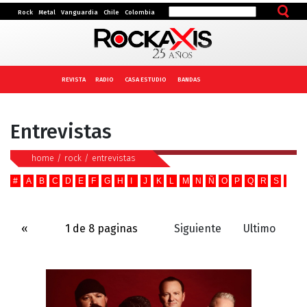
Rock
Metal
Vanguardia
Chile
Colombia
REVISTA
RADIO
CASA ESTUDIO
BANDAS
Entrevistas
home
/
rock
/
entrevistas
#
A
B
C
D
E
F
G
H
I
J
K
L
M
N
Ñ
O
P
Q
R
S
T
U
«
1 de 8 paginas
Siguiente
Ultimo