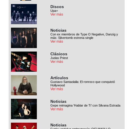
Discos
Upa+
Ver más
Noticias
Con ex miembros de Type O Negative, Danzig y
más: Silvertomb estrena single
Ver más
Clásicos
Judas Priest
Ver más
Artículos
Gustavo Santaolalla: El ronroco que conquistó
Hollywood
Ver más
Noticias
Gepe reimagina 'Hablar de Ti' con Silvana Estrada
Ver más
Noticias