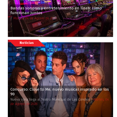
Bandas sonoras y entretenimiento en línea: cómo
funcionan juntos
/
Martes, 04 de Agosto de 2026
Noticias
Concurso: Close to Me, nuevo musical inspirado en los
90
Nueva obra llega al Teatro Municipal de Las Condes /
Martes, 04
de Agosto de 2026