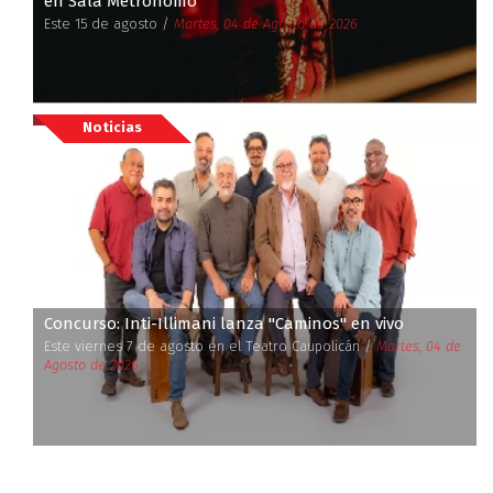
en Sala Metrónomo
Este 15 de agosto /
Martes, 04 de Agosto de 2026
Noticias
Concurso: Inti-Illimani lanza ''Caminos'' en vivo
Este viernes 7 de agosto en el Teatro Caupolicán /
Martes, 04 de
Agosto de 2026