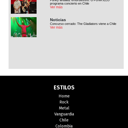
Funky andaluz embrutessío: O'FUNK'ILLO
programa concierto en Chile
Ver más
Noticias
Concurso cerrado: The Gladiators viene a Chile
Ver más
ESTILOS
Home
Rock
Metal
Vanguardia
Chile
Colombia